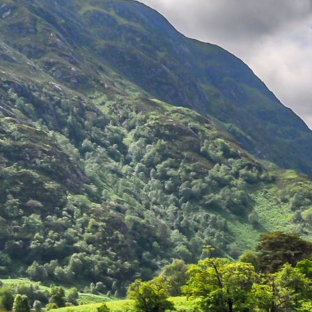
a_catalog_729901