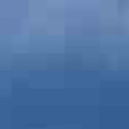
Reiselust60plus - Der Reiseblog
Namibia
Vietnam
Nizza - Côte d'Azur
Costa Rica