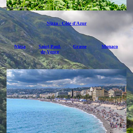
Nizza - Côte d'Azur
Nizza
Saint-Paul-
Grasse
Monaco
de-Vence