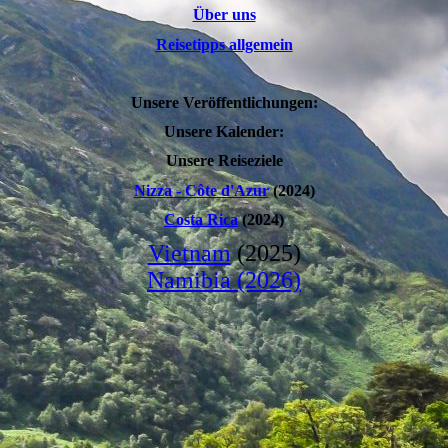
Über uns
Reisetipps allgemein
Unsere Veröffentlichungen:
Unsere Kalender:
Unsere Reiseziele
Nizza - Côte d'Azur
(2024)
Costa Rica
(2024)
Vietnam
(2025)
Namibia (2026)