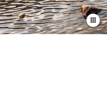
Cookie-Einstellungen
Diese Webseite verwendet Cookies, um Besuchern ein optimales
Nutzererlebnis zu bieten. Bestimmte Inhalte von Drittanbietern werden
nur angezeigt, wenn die entsprechende Option aktiviert ist. Die
Datenverarbeitung kann dann auch in einem Drittland erfolgen.
Weitere Informationen hierzu in der Datenschutzerklärung.
Technisch notwendige
Diese Cookies sind zum Betrieb der Webseite notwendig, z.B. zum
Schutz vor Hackerangriffen und zur Gewährleistung eines
konsistenten und der Nachfrage angepassten Erscheinungsbilds der
Seite.
b_catalog_736825
Analytische
Diese Cookies werden verwendet, um das Nutzererlebnis weiter zu
optimieren. Hierunter fallen auch Statistiken, die dem
Webseitenbetreiber von Drittanbietern zur Verfügung gestellt werden,