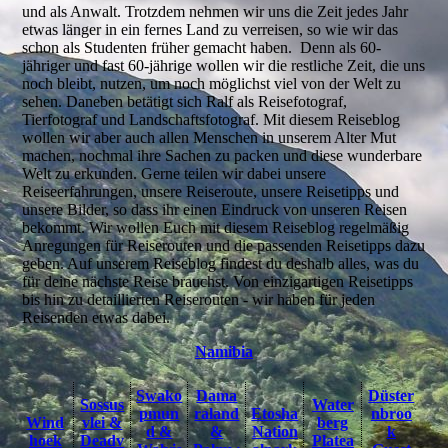
und als Anwalt. Trotzdem nehmen wir uns die Zeit jedes Jahr
etwas länger in ein fernes Land zu verreisen, so wie wir das
schon als Studenten früher gemacht haben. Denn als 60-
jähriger und fast 60-jährige wollen wir die restliche Zeit, die uns
noch bleibt, nutzen, um noch möglichst viel von der Welt zu
sehen. Daneben betätigt sich Ralf als Reisefotograf,
Tierfotograf und Landschaftsfotograf. Mit diesem Reiseblog
wollen wir aber auch allen Menschen in unserem Alter Mut
machen, nochmal ihre Sachen zu packen und diese wunderbare
Welt zu erkunden. Gerne teilen wir dabei unsere
Reiseerfahrungen, unsere Reiseroute, unsere Reisetipps und
unsere Bilder, so dass ihr einen Eindruck von unseren Reisen
bekommt. Wir wollen Euch mit diesem Reiseblog regelmäßig
Anregungen für Reiserouten und die passenden Reisetipps dazu
geben. Auf unserem Reiseblog findest du deshalb alles, was du
für deine nächste Reise brauchst. Von einzigartigen Reisetipps
bis hin zu detaillierten Reiserouten - wir haben für jeden
Reisenden etwas dabei.
Namibia
Swako
Dama
Düster
Sossus
Water
pmun
raland
Etosha
nbroo
Wind
vlei &
berg
d &
&
Nation
k
hoek
Deadv
Platea