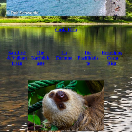
Costa Rica
San José
Die
La
Die
Reisetipps
& Vulkan
Karibikk
Fortuna
Pazifikküs
Costa
Irazu
üste
te
Rica