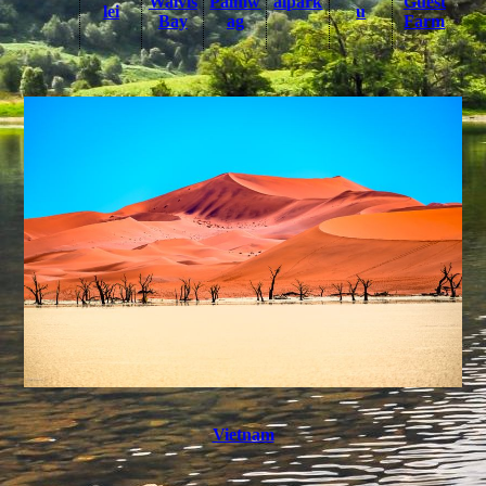
Walvis
Palmw
alpark
Guest
lei
u
Bay
ag
Farm
Vietnam