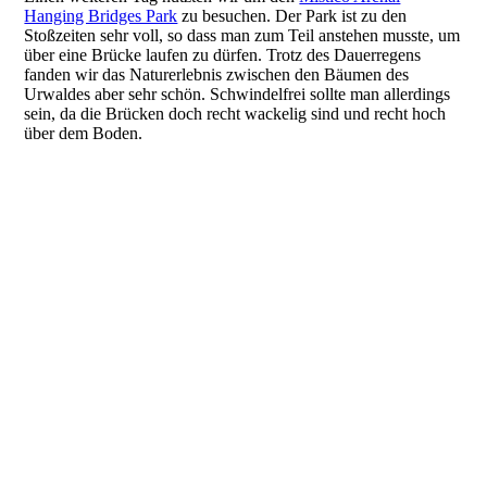
Hanging Bridges Park
zu besuchen. Der Park ist zu den
Stoßzeiten sehr voll, so dass man zum Teil anstehen musste, um
über eine Brücke laufen zu dürfen. Trotz des Dauerregens
fanden wir das Naturerlebnis zwischen den Bäumen des
Urwaldes aber sehr schön. Schwindelfrei sollte man allerdings
sein, da die Brücken doch recht wackelig sind und recht hoch
über dem Boden.
Reiselust60plus-16-02-24-10°29'18.174- N 84°45'13.398- W_1
Reiselust60plus-16-02-24-10°29'18.174- N 84°45'13.398- W-4
Reiselust60plus-16-02-24-10°29'18.174- N 84°45'13.398- W-6
Reiselust60plus-16-02-24-10°29'37.84- N 84°45'13.13- W
Reiselust60plus-16-02-24-10°29'41.016- N 84°45'2.874- W-3
Reiselust60plus-16-02-24-10°29'35.2284- N 84°45'12.9204- W
Reiselust60plus-16-02-24-10°29'43.878- N 84°45'1.956- W
Reiselust60plus-16-02-24-10°29'37.608- N 84°45'13.644- W-5