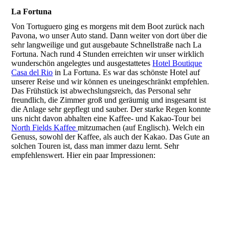
La Fortuna
Von Tortuguero ging es morgens mit dem Boot zurück nach
Pavona, wo unser Auto stand. Dann weiter von dort über die
sehr langweilige und gut ausgebaute Schnellstraße nach La
Fortuna. Nach rund 4 Stunden erreichten wir unser wirklich
wunderschön angelegtes und ausgestattetes
Hotel Boutique
Casa del Rio
in La Fortuna. Es war das schönste Hotel auf
unserer Reise und wir können es uneingeschränkt empfehlen.
Das Frühstück ist abwechslungsreich, das Personal sehr
freundlich, die Zimmer groß und geräumig und insgesamt ist
die Anlage sehr gepflegt und sauber. Der starke Regen konnte
uns nicht davon abhalten eine Kaffee- und Kakao-Tour bei
North Fields Kaffee
mitzumachen (auf Englisch). Welch ein
Genuss, sowohl der Kaffee, als auch der Kakao. Das Gute an
solchen Touren ist, dass man immer dazu lernt. Sehr
empfehlenswert. Hier ein paar Impressionen:
Reiselust60plus-14-02-24-10°28'35.22- N 84°36'34.52- W
Reiselust60plus-16-02-24-10°27'30.14- N 84°38'19.66- W-2
Reiselust60plus-16-02-24-10°27'30.14- N 84°38'19.66- W-9