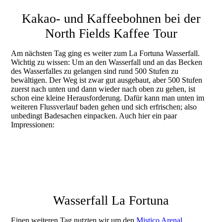
Reiselust60plus-15-02-24-10°27'49.398- N 84°39'33.714- W
Kakao- und Kaffeebohnen bei der
North Fields Kaffee Tour
Am nächsten Tag ging es weiter zum La Fortuna Wasserfall.
Wichtig zu wissen: Um an den Wasserfall und an das Becken
des Wasserfalles zu gelangen sind rund 500 Stufen zu
bewältigen. Der Weg ist zwar gut ausgebaut, aber 500 Stufen
zuerst nach unten und dann wieder nach oben zu gehen, ist
schon eine kleine Herausforderung. Dafür kann man unten im
weiteren Flussverlauf baden gehen und sich erfrischen; also
unbedingt Badesachen einpacken. Auch hier ein paar
Impressionen:
Reiselust60plus-17-02-24-10°26'22.902- N 84°40'8.436- W-2
Reiselust60plus-17-02-24-10°26'22.446- N 84°40'8.124- W
Reiselust60plus-17-02-24-10°26'21.558- N 84°40'6.768- W
Wasserfall La Fortuna
Einen weiteren Tag nutzten wir um den
Mistico Arenal