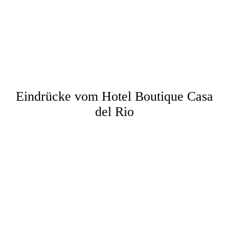
Reiselust60plus-16-02-24-10°27'30.14- N 84°38'19.66- W-5
Reiselust60plus-16-02-24-10°27'30.14- N 84°38'19.66- W-7
Reiselust60plus-16-02-24-10°27'30.14- N 84°38'19.66- W-8
Reiselust60plus-16-02-24-10°27'30.14- N 84°38'19.66- W-6
Reiselust60plus-16-02-24-10°27'30.14- N 84°38'19.66- W-4
Eindrücke vom Hotel Boutique Casa
del Rio
Reiselust60plus-15-02-24-10°27'50.74- N 84°39'36.54- W
Reiselust60plus-15-02-24-10°27'50.016- N 84°39'39.492- W
Reiselust60plus-15-02-24-10°27'49.43- N 84°39'35.41- W
Reiselust60plus-15-02-24-10°27'49.398- N 84°39'33.714- W-2
Reiselust60plus-15-02-24-10°27'50.664- N 84°39'33.012- W