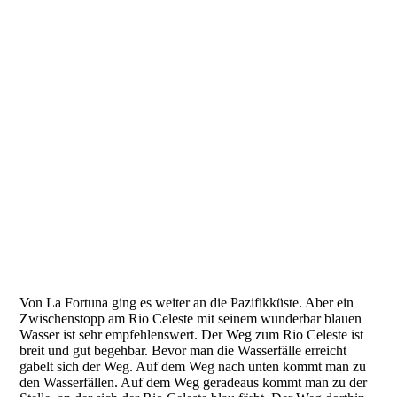
Reiselust60plus-16-02-24-10°29'24.2078- N 84°45'15.9745-
W-2
Reiselust60plus-16-02-24-10°29'24.2078- N 84°45'15.9745-
W-3
Reiselust60plus-16-02-24-10°29'30.972- N 84°45'11.376- W
Reiselust60plus-16-02-24-10°29'30.972- N 84°45'11.376- W-2
Reiselust60plus-16-02-24-10°29'39.882- N 84°45'9.618- W
Reiselust60plus-16-02-24-10°29'37.608- N 84°45'13.644- W
Reiselust60plus-16-02-24-10°29'46.08- N 84°45'4.698- W
Von La Fortuna ging es weiter an die Pazifikküste. Aber ein
Zwischenstopp am Rio Celeste mit seinem wunderbar blauen
Wasser ist sehr empfehlenswert. Der Weg zum Rio Celeste ist
breit und gut begehbar. Bevor man die Wasserfälle erreicht
gabelt sich der Weg. Auf dem Weg nach unten kommt man zu
den Wasserfällen. Auf dem Weg geradeaus kommt man zu der