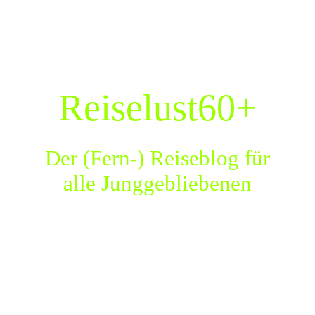
Reiselust60plus - Über uns
Reiselust60plus - Reisetipps
Reiselust60+
Reiselust60plus - Kontakt
Der (Fern-) Reiseblog für
Reiselust60plus - Datenschutzerklärung
alle Junggebliebenen
Reiselust60plus - Impressum