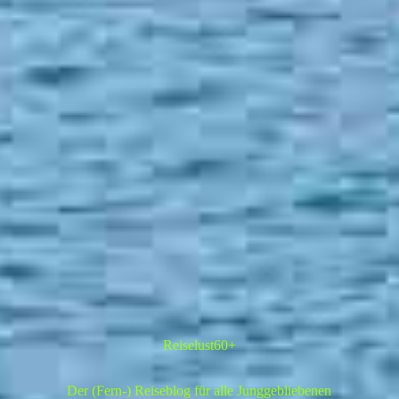
Reiselust60+
Der (Fern-) Reiseblog für alle Junggebliebenen